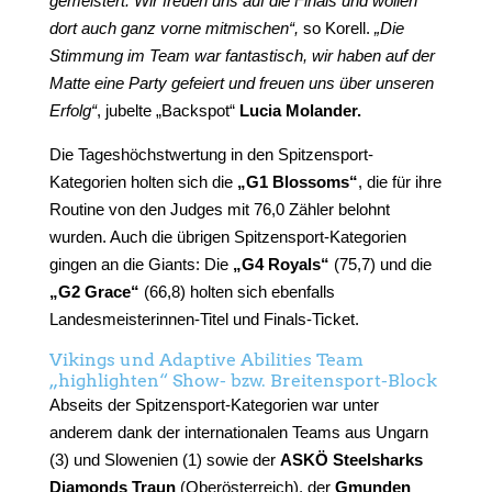
gemeistert. Wir freuen uns auf die Finals und wollen
dort auch ganz vorne mitmischen“,
so Korell.
„Die
Stimmung im Team war fantastisch, wir haben auf der
Matte eine Party gefeiert und freuen uns über unseren
Erfolg“
, jubelte „Backspot“
Lucia Molander.
Die Tageshöchstwertung in den Spitzensport-
Kategorien holten sich die
„G1 Blossoms“
, die für ihre
Routine von den Judges mit 76,0 Zähler belohnt
wurden. Auch die übrigen Spitzensport-Kategorien
gingen an die Giants: Die
„G4 Royals“
(75,7) und die
„G2 Grace“
(66,8) holten sich ebenfalls
Landesmeisterinnen-Titel und Finals-Ticket.
Vikings und Adaptive Abilities Team
„highlighten“ Show- bzw. Breitensport-Block
Abseits der Spitzensport-Kategorien war unter
anderem dank der internationalen Teams aus Ungarn
(3) und Slowenien (1) sowie der
ASKÖ Steelsharks
Diamonds Traun
(Oberösterreich), der
Gmunden