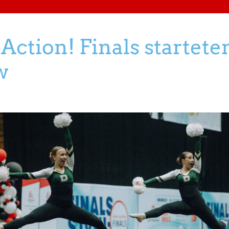
Action! Finals startete
w