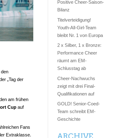
Positive Cheer-Saison-
Bilanz
Titelverteidigung!
Youth-All-Girl-Team
bleibt Nr. 1 von Europa
2 x Silber, 1 x Bronze:
Performance Cheer
räumt am EM-
Schlusstag ab
i den
Cheer-Nachwuchs
der „Tag der
zeigt mit drei Final-
Qualifikationen auf
nden am frühen
GOLD! Senior-Coed-
port Cup
auf
Team schreibt EM-
Geschichte
ahlreichen Fans
ARCHIVE
er Extraklasse.