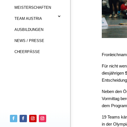
MEISTERSCHAFTEN
TEAM AUSTRIA
AUSBILDUNGEN
NEWS / PRESSE
CHEERPÄSSE
Fronleichnam 
Für nicht wen
diesjährigen
Entscheidung
Find out more about
Neben den Ös
Cheersport and
Vormittag be
Performance
dem Progra
Cheersport in Austria!
19 Teams käm
in der Olympi