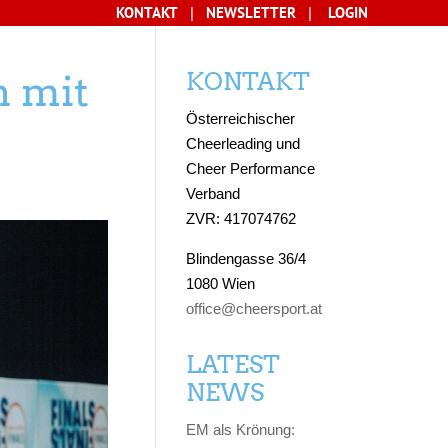
KONTAKT
NEWSLETTER
LOGIN
|
|
KONTAKT
n mit
Österreichischer
Cheerleading und
Cheer Performance
Verband
ZVR: 417074762
Blindengasse 36/4
1080 Wien
office@cheersport.at
LATEST
NEWS
EM als Krönung: