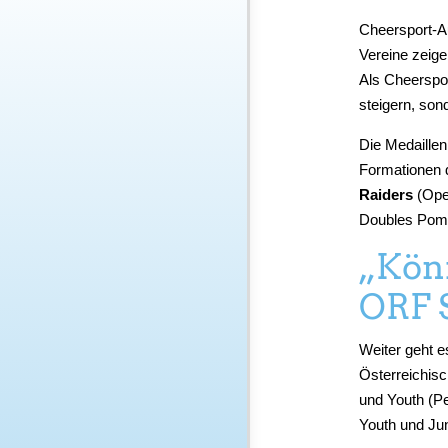
Cheersport-A
Vereine zeige
Als Cheerspor
steigern, son
Die Medaillen
Formationen d
Raiders
(Ope
Doubles Pom)
„Köni
ORF 
Weiter geht 
Österreichis
und Youth (P
Youth und Ju