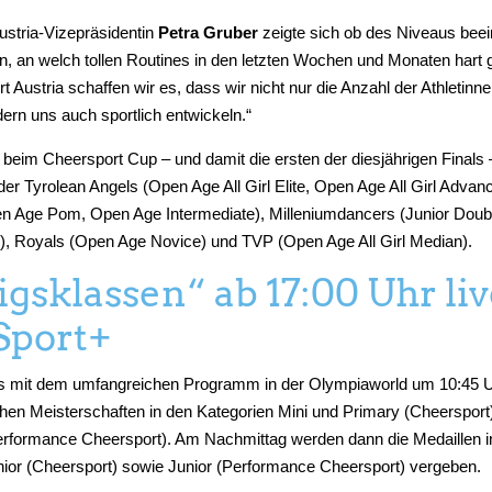
ustria-Vizepräsidentin
Petra Gruber
zeigte sich ob des Niveaus beei
n, an welch tollen Routines in den letzten Wochen und Monaten hart 
t Austria schaffen wir es, dass wir nicht nur die Anzahl der Athletinn
dern uns auch sportlich entwickeln.“
 beim Cheersport Cup – und damit die ersten der diesjährigen Finals 
er Tyrolean Angels (Open Age All Girl Elite, Open Age All Girl Advan
n Age Pom, Open Age Intermediate), Milleniumdancers (Junior Doub
, Royals (Open Age Novice) und TVP (Open Age All Girl Median).
gsklassen“ ab 17:00 Uhr liv
Sport+
es mit dem umfangreichen Programm in der Olympiaworld um 10:45 Uh
chen Meisterschaften in den Kategorien Mini und Primary (Cheerspor
erformance Cheersport). Am Nachmittag werden dann die Medaillen i
nior (Cheersport) sowie Junior (Performance Cheersport) vergeben.